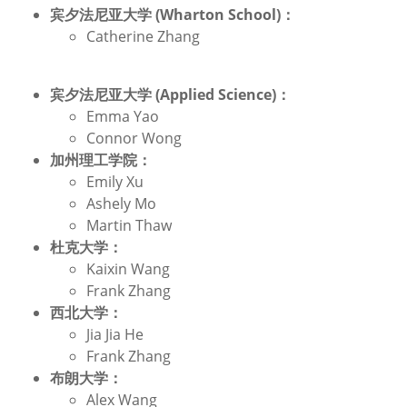
宾夕法尼亚大学 (Wharton School)：
Catherine Zhang
宾夕法尼亚大学 (Applied Science)：
Emma Yao
Connor Wong
加州理工学院：
Emily Xu
Ashely Mo
Martin Thaw
杜克大学：
Kaixin Wang
Frank Zhang
西北大学：
Jia Jia He
Frank Zhang
布朗大学：
Alex Wang